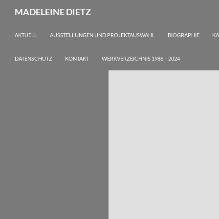
Zum
Suchen
MADELEINE DIETZ
Inhalt
springen
AKTUELL
AUSSTELLUNGEN UND PROJEKTAUSWAHL
BIOGRAPHIE
KA
DATENSCHUTZ
KONTAKT
WERKVERZEICHNIS 1986 – 2024