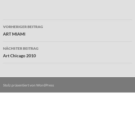
Beitragsnavigation
VORHERIGER BEITRAG
ART MIAMI
NÄCHSTER BEITRAG
Art Chicago 2010
Stolz präsentiert von WordPress