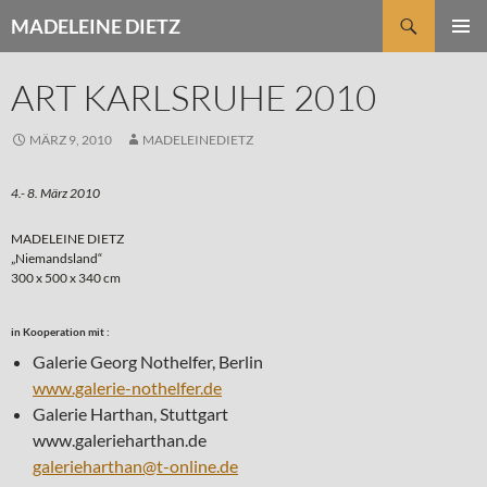
Zum
Suchen
MADELEINE DIETZ
Inhalt
PRIMÄR
springen
MENÜ
ART KARLSRUHE 2010
MÄRZ 9, 2010
MADELEINEDIETZ
4.- 8. März 2010
MADELEINE DIETZ
„Niemandsland“
300 x 500 x 340 cm
in Kooperation mit :
Galerie Georg Nothelfer, Berlin
www.galerie-nothelfer.de
Galerie Harthan, Stuttgart
www.galerieharthan.de
galerieharthan@t-online.de