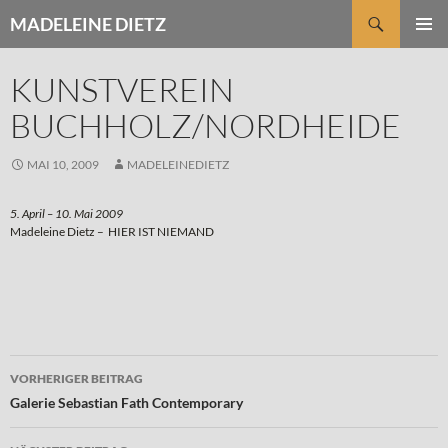
Zum
Suchen
MADELEINE DIETZ
Inhalt
PRIMÄR
springen
MENÜ
KUNSTVEREIN
BUCHHOLZ/NORDHEIDE
MAI 10, 2009
MADELEINEDIETZ
5. April – 10. Mai 2009
Madeleine Dietz – HIER IST NIEMAND
Beitragsnavigation
VORHERIGER BEITRAG
Galerie Sebastian Fath Contemporary