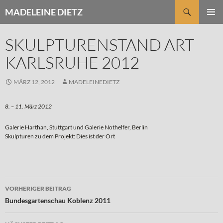
Zum
Suchen
MADELEINE DIETZ
Inhalt
PRIMÄR
springen
MENÜ
SKULPTURENSTAND ART
KARLSRUHE 2012
MÄRZ 12, 2012
MADELEINEDIETZ
8. – 11. März 2012
Galerie Harthan, Stuttgart und Galerie Nothelfer, Berlin
Skulpturen zu dem Projekt: Dies ist der Ort
Beitragsnavigation
VORHERIGER BEITRAG
Bundesgartenschau Koblenz 2011