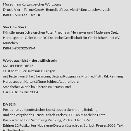
Museum im Kulturspeicher Würzburg
Druck: Vier – Türme GmbH, Benedict Press, Abtei Münsterschwarzach
ISBN 3 -928155 – 49 – 0
Stück für Stück
Künstlergespräch zwischen Pater Friedhelm Mennekes und Madeleine Dietz
Herausgeber : Galerie der DG Deutsche Gesellschaft für Christliche Kunst e.V.
München
ISBN 3-932322-13-4
Wo du auch bist – dort will ich sein
MADELEINE DIETZ
es ist so still – erlaubt mir zu singen
mit Texten von Silke Eikermann, Bettina Roggmann, Manfred Fath, Rik Reinking
Herausgeber: Kulturstiftung Schloss Agathenburg
Städtische Galerie im Elbeforum Brunsbüttel
Carius Druck Kiel 2004
DA SEIN
Positionen zeitgenössischer Kunst aus der Sammlung Reinking
und der Vergabe des Ernst Barlach Preises 2003 an Madeleine Dietz
Postkartenedition Sammlung Reinking, Portrait Hanne Zech
Edition 12 Postkarten Madeleine Dietz anlässlich des Barlach Preises 2003, Text
Heike Stockhaus