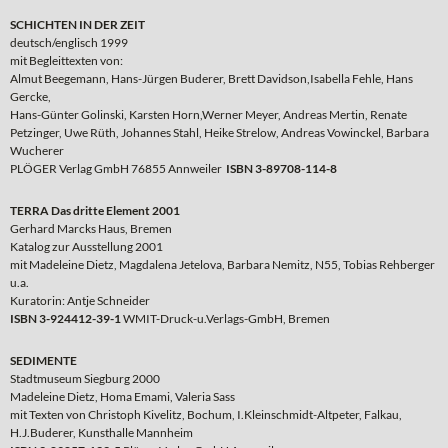
SCHICHTEN IN DER ZEIT
deutsch/englisch 1999
mit Begleittexten von:
Almut Beegemann, Hans-Jürgen Buderer, Brett Davidson,Isabella Fehle, Hans
Gercke,
Hans-Günter Golinski, Karsten Horn,Werner Meyer, Andreas Mertin, Renate
Petzinger, Uwe Rüth, Johannes Stahl, Heike Strelow, Andreas Vowinckel, Barbara
Wucherer
PLÖGER Verlag GmbH 76855 Annweiler
ISBN 3-89708-114-8
TERRA Das dritte Element 2001
Gerhard Marcks Haus, Bremen
Katalog zur Ausstellung 2001
mit Madeleine Dietz, Magdalena Jetelova, Barbara Nemitz, N55, Tobias Rehberger
u.a.
Kuratorin: Antje Schneider
ISBN 3-924412-39-1
WMIT-Druck-u.Verlags-GmbH, Bremen
SEDIMENTE
Stadtmuseum Siegburg 2000
Madeleine Dietz, Homa Emami, Valeria Sass
mit Texten von Christoph Kivelitz, Bochum, I.Kleinschmidt-Altpeter, Falkau,
H.J.Buderer, Kunsthalle Mannheim