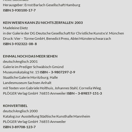
Herausgeber: Ernst Barlach Gesellschaft Hamburg
ISBN 3-930100-17-7
KEIN WESEN KANN ZU NICHTS ZERFALLEN 2003
Madeleine Dietz
in der Galerie der DG Deutsche Gesellschaft für Christliche Kunst e.V. München
Druck: Vier – Türme GmbH, Benedict Press, Abtei Münsterschwarzach
ISBN 3-932322- 08- 8
EINMAL NOCH DAS MEER SEHEN
deutsch/englisch 2001
Galerie im Prediger Schwäbisch Gmünd
Museumskatalog Nr. 15
ISBN – 3-9807297-2-9
Staatliche Galerie Moritzburg, Halle
Landesmuseum Sachsen Anhalt
mit Texten von Gabriele Holthuis, Johannes Stahl, Cornelia Wieg.
PLÖGER Verlag GmbH 76855 Annweiler
ISBN – 3-89857-151-3
KONVERTIBEL
deutsch/englisch 2000
Katalog zur Ausstellung Städtische Kunsthalle Mannheim
PLÖGER Verlag GmbH 76855 Annweiler
ISBN 3-89708-123-7