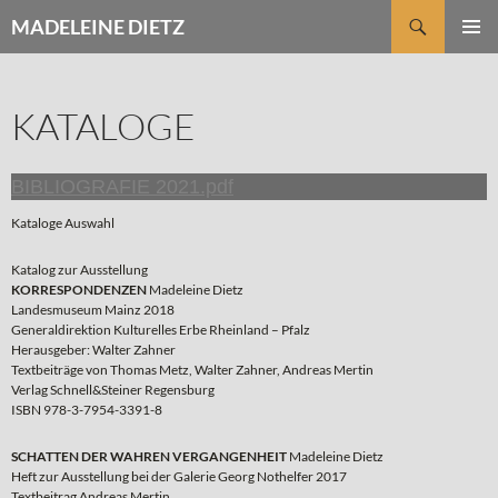
Zum
Suchen
MADELEINE DIETZ
Inhalt
PRIMÄR
springen
MENÜ
KATALOGE
BIBLIOGRAFIE 2021.pdf
Kataloge Auswahl
Katalog zur Ausstellung
KORRESPONDENZEN
Madeleine Dietz
Landesmuseum Mainz 2018
Generaldirektion Kulturelles Erbe Rheinland – Pfalz
Herausgeber: Walter Zahner
Textbeiträge von Thomas Metz, Walter Zahner, Andreas Mertin
Verlag Schnell&Steiner Regensburg
ISBN 978-3-7954-3391-8
SCHATTEN DER WAHREN VERGANGENHEIT
Madeleine Dietz
Heft zur Ausstellung bei der Galerie Georg Nothelfer 2017
Textbeitrag Andreas Mertin