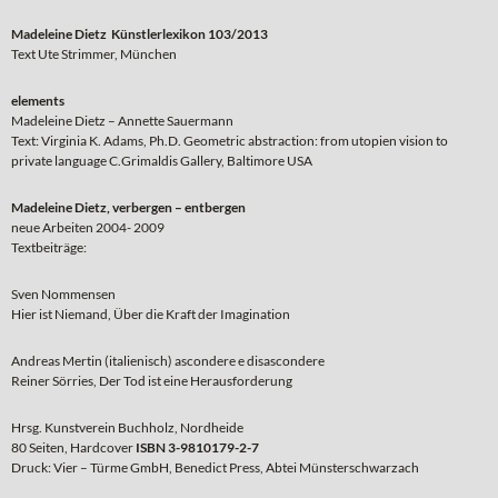
Madeleine Dietz Künstlerlexikon 103/2013
Text Ute Strimmer, München
elements
Madeleine Dietz – Annette Sauermann
Text: Virginia K. Adams, Ph.D. Geometric abstraction: from utopien vision to
private language C.Grimaldis Gallery, Baltimore USA
Madeleine Dietz, verbergen – entbergen
neue Arbeiten 2004- 2009
Textbeiträge:
Sven Nommensen
Hier ist Niemand, Über die Kraft der Imagination
Andreas Mertin (italienisch) ascondere e disascondere
Reiner Sörries, Der Tod ist eine Herausforderung
Hrsg. Kunstverein Buchholz, Nordheide
80 Seiten, Hardcover
ISBN 3-9810179-2-7
Druck: Vier – Türme GmbH, Benedict Press, Abtei Münsterschwarzach