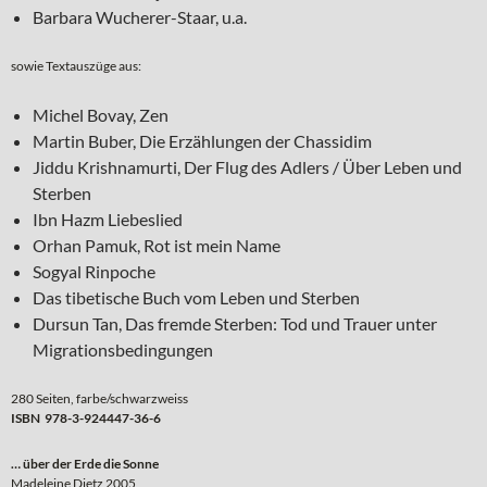
Barbara Wucherer-Staar, u.a.
sowie Textauszüge aus:
Michel Bovay, Zen
Martin Buber, Die Erzählungen der Chassidim
Jiddu Krishnamurti, Der Flug des Adlers / Über Leben und
Sterben
Ibn Hazm Liebeslied
Orhan Pamuk, Rot ist mein Name
Sogyal Rinpoche
Das tibetische Buch vom Leben und Sterben
Dursun Tan, Das fremde Sterben: Tod und Trauer unter
Migrationsbedingungen
280 Seiten, farbe/schwarzweiss
ISBN 978-3-924447-36-6
… über der Erde die Sonne
Madeleine Dietz 2005