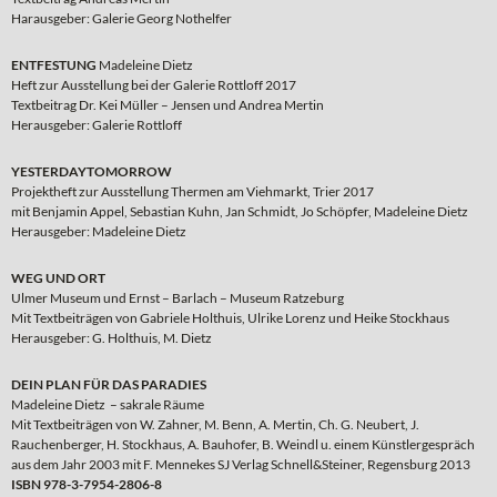
Harausgeber: Galerie Georg Nothelfer
ENTFESTUNG
Madeleine Dietz
Heft zur Ausstellung bei der Galerie Rottloff 2017
Textbeitrag Dr. Kei Müller – Jensen und Andrea Mertin
Herausgeber: Galerie Rottloff
YESTERDAYTOMORROW
Projektheft zur Ausstellung Thermen am Viehmarkt, Trier 2017
mit Benjamin Appel, Sebastian Kuhn, Jan Schmidt, Jo Schöpfer, Madeleine Dietz
Herausgeber: Madeleine Dietz
WEG UND ORT
Ulmer Museum und Ernst – Barlach – Museum Ratzeburg
Mit Textbeiträgen von Gabriele Holthuis, Ulrike Lorenz und Heike Stockhaus
Herausgeber: G. Holthuis, M. Dietz
DEIN PLAN FÜR DAS PARADIES
Madeleine Dietz – sakrale Räume
Mit Textbeiträgen von W. Zahner, M. Benn, A. Mertin, Ch. G. Neubert, J.
Rauchenberger, H. Stockhaus, A. Bauhofer, B. Weindl u. einem Künstlergespräch
aus dem Jahr 2003 mit F. Mennekes SJ Verlag Schnell&Steiner, Regensburg 2013
ISBN 978-3-7954-2806-8